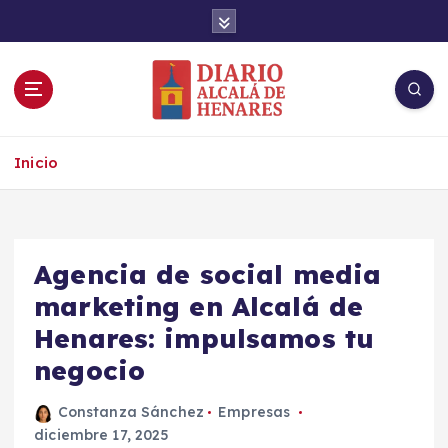
S
a
l
t
a
r
Noticias de Alcalá de Henares en tiempo real
a
Inicio
l
c
o
n
t
Agencia de social media
e
marketing en Alcalá de
n
Henares: impulsamos tu
i
d
negocio
o
Constanza Sánchez
Empresas
diciembre 17, 2025