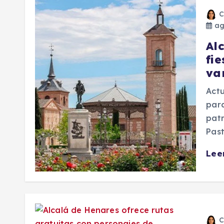
C
ag
Al
fi
va
Actu
para
patr
Past
Lee
C