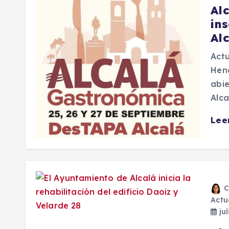
Al
in
Al
Actu
Hena
abie
Alca
Lee
C
Actu
jul