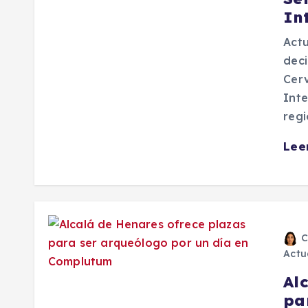
In
Actu
deci
Cerv
Inte
regi
Lee
C
Actu
Al
pa