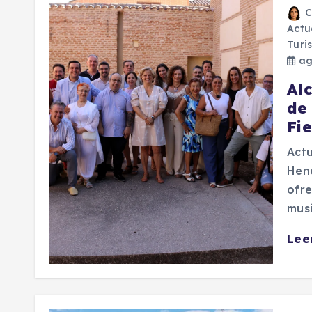
C
Actu
Turi
ag
Al
de
Fi
Actu
Hena
ofre
musi
Lee