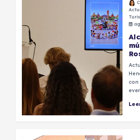
C
Actu
Turi
ag
Al
mú
Ro
Actu
Hena
con 
even
Lee