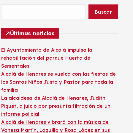
Buscar
Últimas noticias
El Ayuntamiento de Alcalá impulsa la
rehabilitación del parque Huerta de
Sementales
Alcalá de Henares se vuelca con las fiestas de
los Santos Niños Justo y Pastor para toda la
familia
La alcaldesa de Alcalá de Henares, Judith
Piquet, a juicio por presunta filtración de un
informe policial
Alcalá de Henares vibrará con la música de
Vanesa Martín, Loquillo y Rosa López en sus