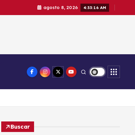
agosto 8, 2026
4:33:18 AM
eo
Buscar