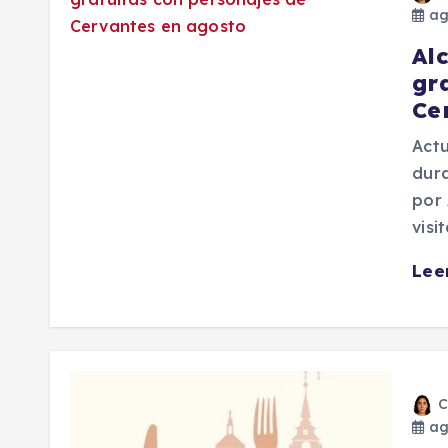
ag
Al
gr
Ce
Act
dura
por 
visi
Lee
C
ag