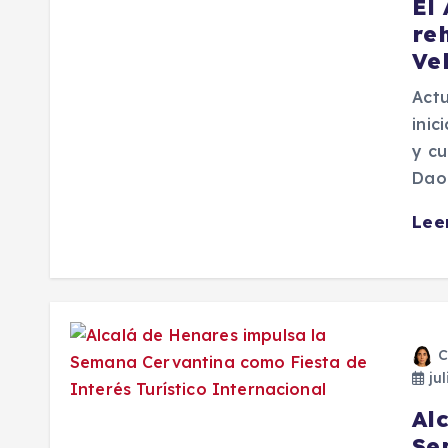
El
reh
Ve
Actu
inic
y cu
Daoi
Lee
C
jul
Al
Se