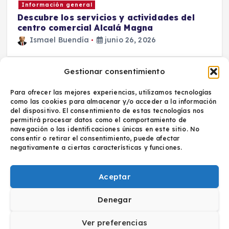
Información general
Descubre los servicios y actividades del
centro comercial Alcalá Magna
Ismael Buendía
junio 26, 2026
Gestionar consentimiento
Para ofrecer las mejores experiencias, utilizamos tecnologías
como las cookies para almacenar y/o acceder a la información
del dispositivo. El consentimiento de estas tecnologías nos
permitirá procesar datos como el comportamiento de
navegación o las identificaciones únicas en este sitio. No
Política de privacidad
consentir o retirar el consentimiento, puede afectar
Aviso legal
negativamente a ciertas características y funciones.
Aceptar
Denegar
Copyright © 2026 diarioalcaladehenares.com | Powered
by
Desert Themes
Ver preferencias