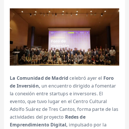
La Comunidad de Madrid
celebró ayer el
Foro
de Inversión,
un encuentro dirigido a fomentar
la conexión entre startups e inversores. El
evento, que tuvo lugar en el Centro Cultural
Adolfo Suárez de Tres Cantos, forma parte de las
actividades del proyecto
Redes de
Emprendimiento Digital,
impulsado por la