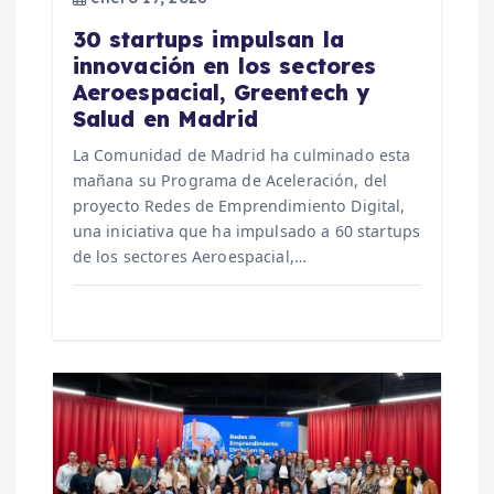
e
30 startups impulsan la
innovación en los sectores
n
Aeroespacial, Greentech y
Salud en Madrid
t
La Comunidad de Madrid ha culminado esta
mañana su Programa de Aceleración, del
r
proyecto Redes de Emprendimiento Digital,
una iniciativa que ha impulsado a 60 startups
a
de los sectores Aeroespacial,…
d
a
s