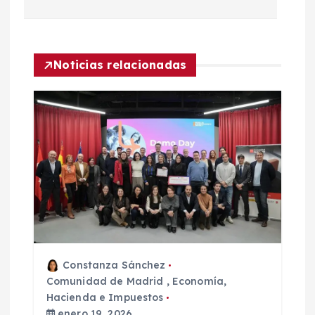
e
g
Noticias relacionadas
a
c
i
ó
n
d
Constanza Sánchez
Comunidad de Madrid
,
Economía,
e
Hacienda e Impuestos
enero 19, 2026