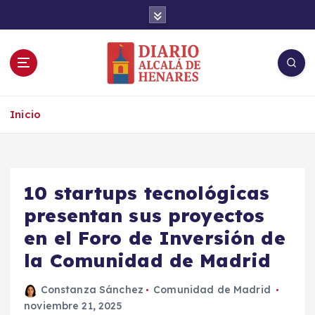
S
a
l
t
a
r
Noticias de Alcalá de Henares en tiempo real
a
Inicio
l
c
o
n
t
10 startups tecnológicas
e
presentan sus proyectos
n
en el Foro de Inversión de
i
d
la Comunidad de Madrid
o
Constanza Sánchez
Comunidad de Madrid
noviembre 21, 2025