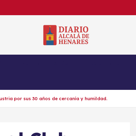
Noticias de Alcalá de Henares en tiempo real
ón
Eventos
Sociedad
Ofertas de Empl
ustria por sus 30 años de cercanía y humildad.