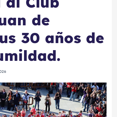
 al Club
Juan de
sus 30 años de
umildad.
026