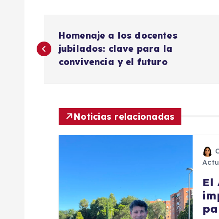
N
Homenaje a los docentes
a
jubilados: clave para la
convivencia y el futuro
v
e
Noticias relacionadas
g
a
Actu
El
c
im
pa