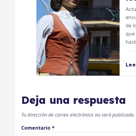
r
Actu
a
encu
de l
d
que 
has
a
s
Lee
Deja una respuesta
Tu dirección de correo electrónico no será publicada.
Comentario
*