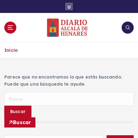
S
a
l
t
a
r
Noticias de Alcalá de Henares en tiempo
a
real
Inicio
l
c
o
n
Parece que no encontramos lo que estás buscando.
t
Puede que una búsqueda te ayude.
e
n
B
i
u
d
s
o
c
Buscar
a
r
: