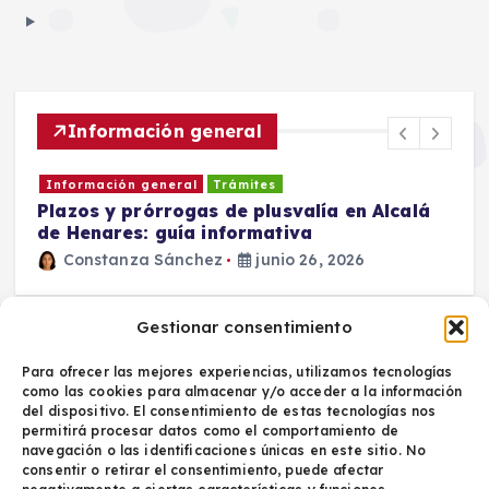
Información general
Información general
Trámites
Plazos y prórrogas de plusvalía en Alcalá
D
de Henares: guía informativa
c
Constanza Sánchez
junio 26, 2026
6
Gestionar consentimiento
Para ofrecer las mejores experiencias, utilizamos tecnologías
como las cookies para almacenar y/o acceder a la información
del dispositivo. El consentimiento de estas tecnologías nos
permitirá procesar datos como el comportamiento de
navegación o las identificaciones únicas en este sitio. No
Política de privacidad
consentir o retirar el consentimiento, puede afectar
Aviso legal